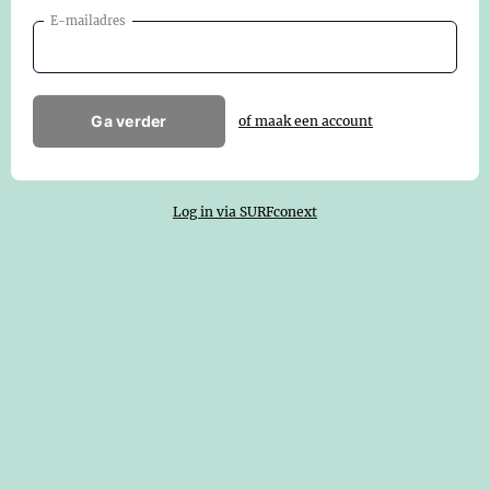
E-mailadres
Ga verder
of maak een account
Log in via SURFconext