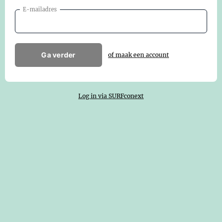
E-mailadres
Ga verder
of maak een account
Log in via SURFconext