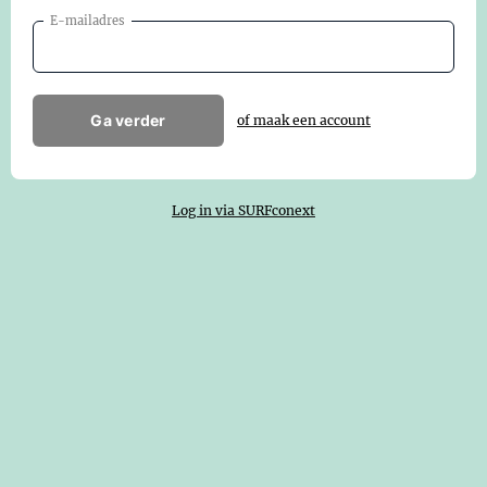
E-mailadres
Ga verder
of maak een account
Log in via SURFconext