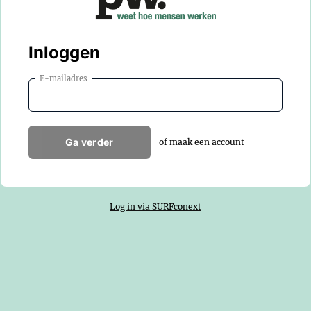
Inloggen
E-mailadres
Ga verder
of maak een account
Log in via SURFconext