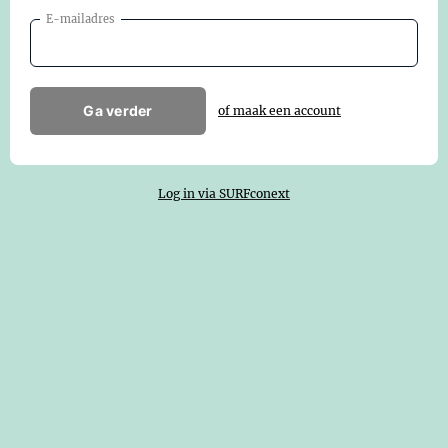
E-mailadres
Ga verder
of maak een account
Log in via SURFconext