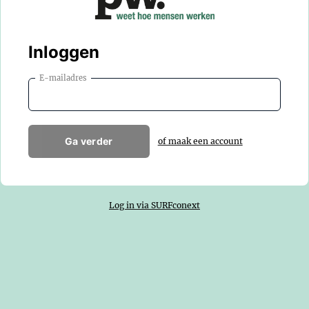
Inloggen
E-mailadres
Ga verder
of maak een account
Log in via SURFconext