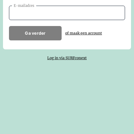
E-mailadres
Ga verder
of maak een account
Log in via SURFconext