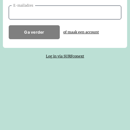
E-mailadres
Ga verder
of maak een account
Log in via SURFconext