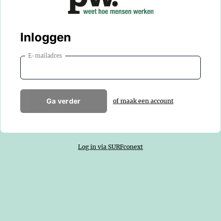
Inloggen
E-mailadres
Ga verder
of maak een account
Log in via SURFconext