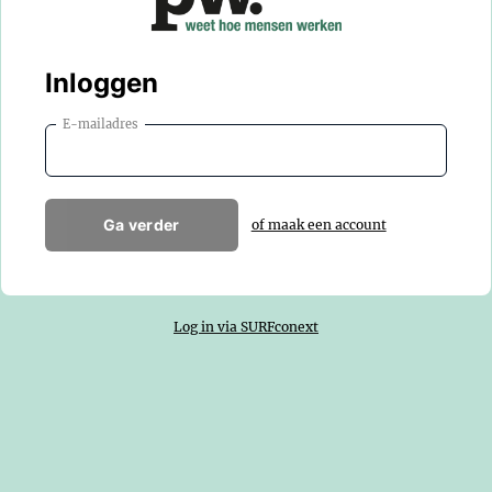
Inloggen
E-mailadres
Ga verder
of maak een account
Log in via SURFconext