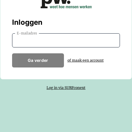
Inloggen
E-mailadres
Ga verder
of maak een account
Log in via SURFconext