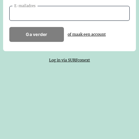
E-mailadres
Ga verder
of maak een account
Log in via SURFconext