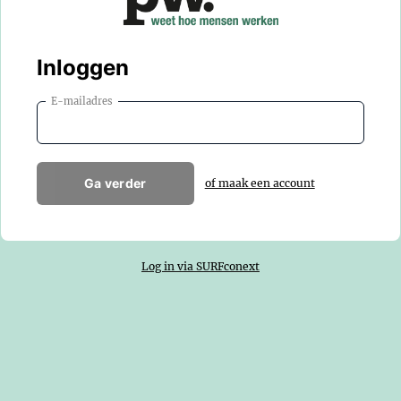
Inloggen
E-mailadres
Ga verder
of maak een account
Log in via SURFconext