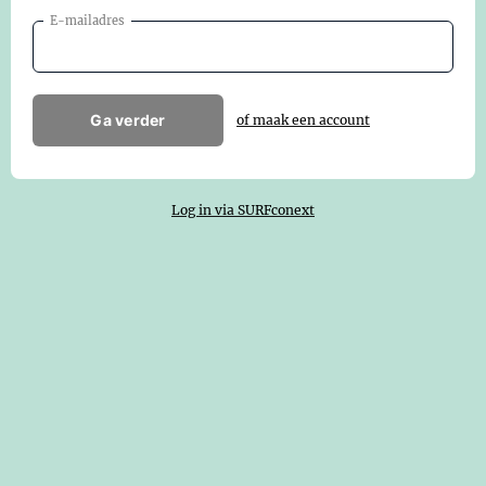
E-mailadres
Ga verder
of maak een account
Log in via SURFconext