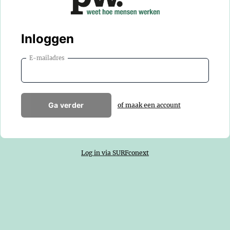
Inloggen
E-mailadres
Ga verder
of maak een account
Log in via SURFconext