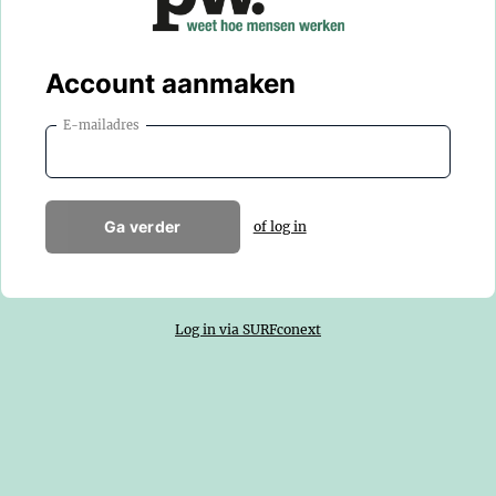
Account aanmaken
E-mailadres
Ga verder
of log in
Log in via SURFconext