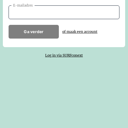
E-mailadres
Ga verder
of maak een account
Log in via SURFconext