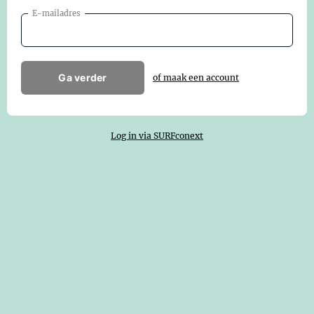
E-mailadres
Ga verder
of maak een account
Log in via SURFconext