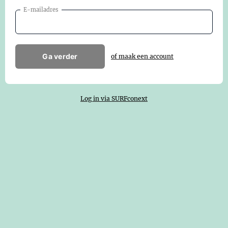
E-mailadres
Ga verder
of maak een account
Log in via SURFconext