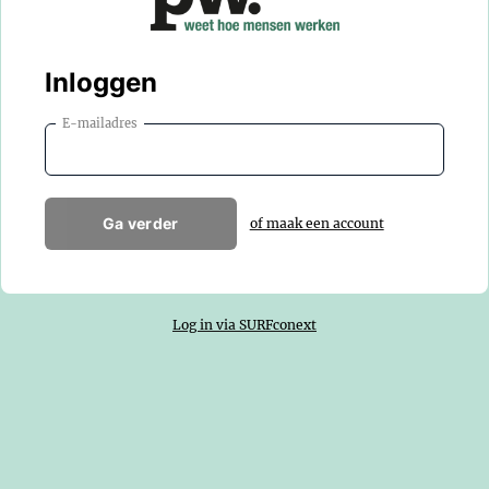
Inloggen
E-mailadres
Ga verder
of maak een account
Log in via SURFconext