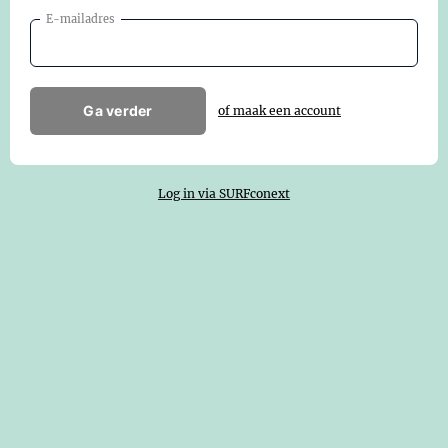
E-mailadres
Ga verder
of maak een account
Log in via SURFconext