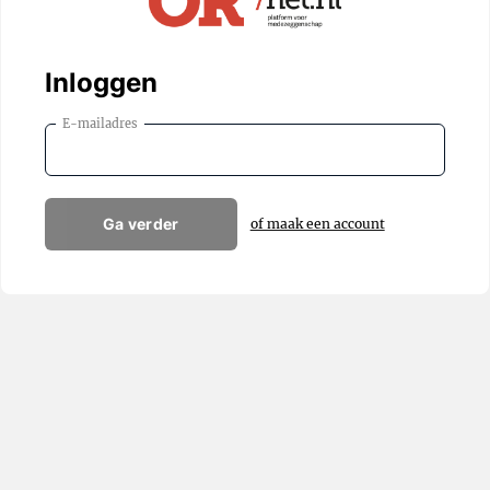
Inloggen
E-mailadres
Ga verder
of maak een account