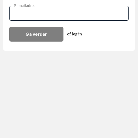
E-mailadres
Ga verder
of log in