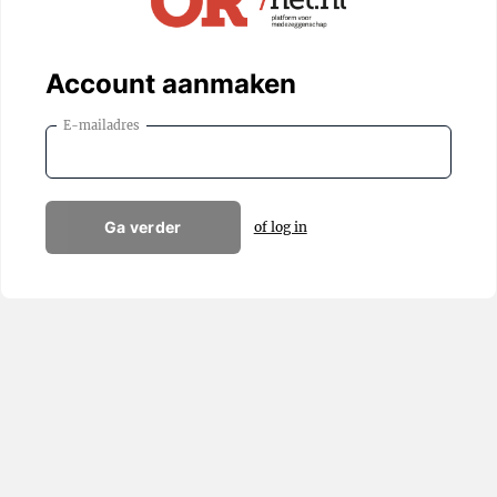
Account aanmaken
E-mailadres
Ga verder
of log in