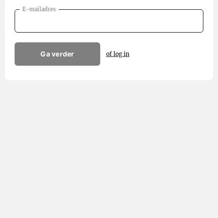
E-mailadres
Ga verder
of log in