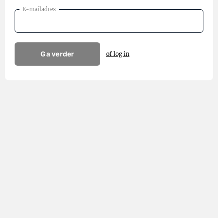
E-mailadres
Ga verder
of log in