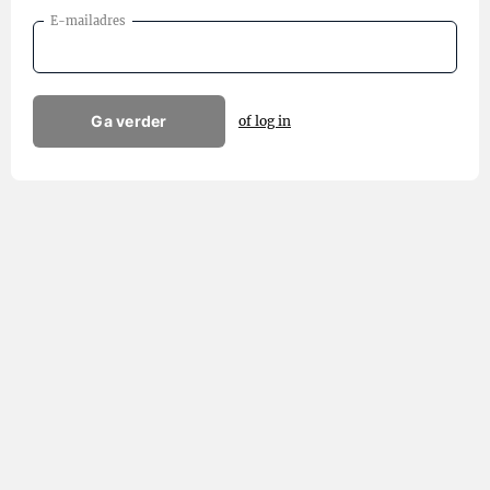
E-mailadres
Ga verder
of log in