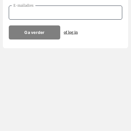
E-mailadres
Ga verder
of log in