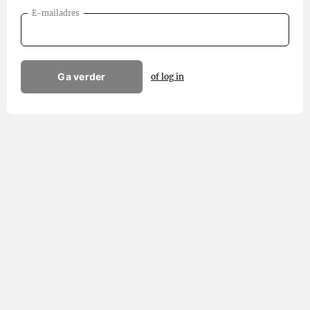
E-mailadres
Ga verder
of log in