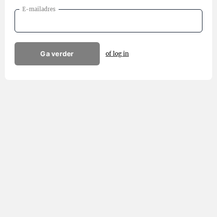
E-mailadres
Ga verder
of log in