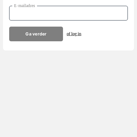
E-mailadres
Ga verder
of log in