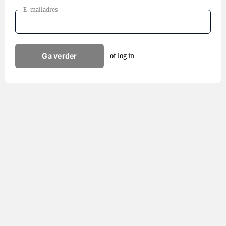
E-mailadres
Ga verder
of log in