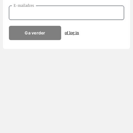
E-mailadres
Ga verder
of log in