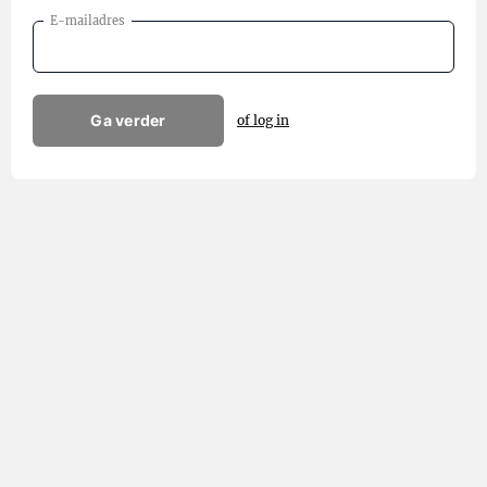
E-mailadres
Ga verder
of log in