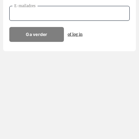
E-mailadres
Ga verder
of log in