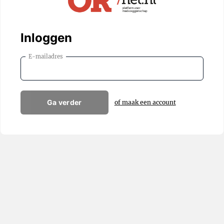
Inloggen
E-mailadres
Ga verder
of maak een account