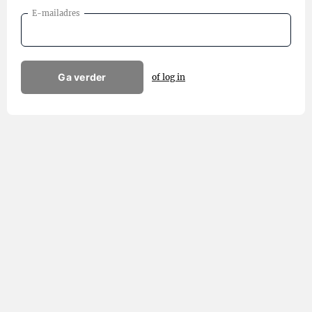
E-mailadres
Ga verder
of log in