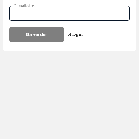
E-mailadres
Ga verder
of log in