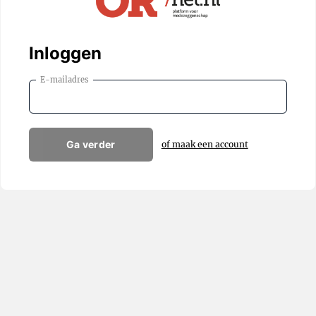
Inloggen
E-mailadres
Ga verder
of maak een account