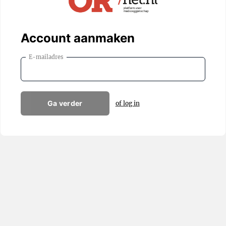
Account aanmaken
E-mailadres
Ga verder
of log in