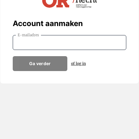
Account aanmaken
E-mailadres
Ga verder
of log in