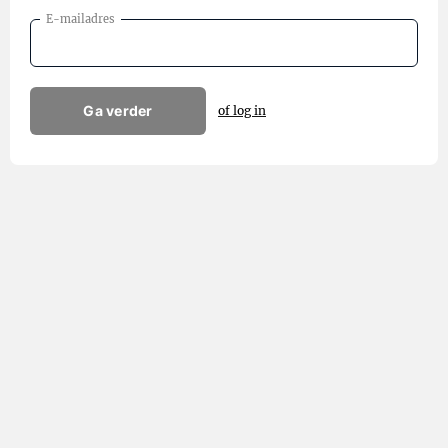
E-mailadres
Ga verder
of log in