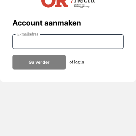
Account aanmaken
E-mailadres
Ga verder
of log in