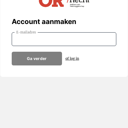
Account aanmaken
E-mailadres
Ga verder
of log in