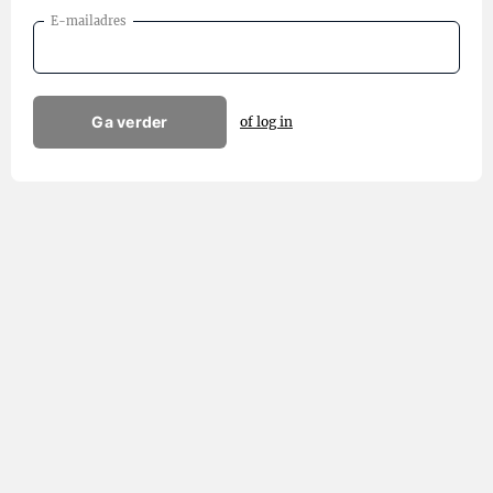
E-mailadres
Ga verder
of log in