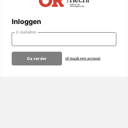
Inloggen
E-mailadres
Ga verder
of maak een account