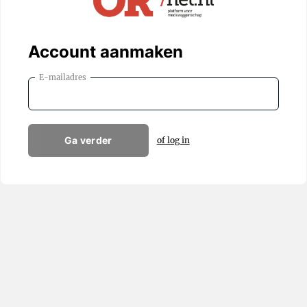
Account aanmaken
E-mailadres
Ga verder
of log in