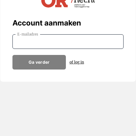
Account aanmaken
E-mailadres
Ga verder
of log in