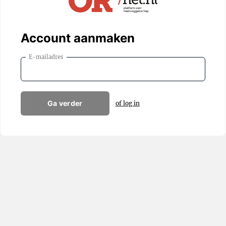
Account aanmaken
E-mailadres
Ga verder
of log in