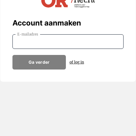
Account aanmaken
E-mailadres
Ga verder
of log in